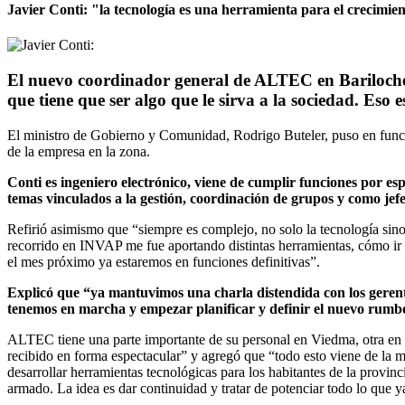
Javier Conti: "la tecnología es una herramienta para el crecimien
El nuevo coordinador general de ALTEC en Bariloche e
que tiene que ser algo que le sirva a la sociedad. E
E
l ministro de Gobierno y Comunidad, Rodrigo Buteler, puso en funci
de la empresa en la zona.
Conti es ingeniero electrónico, viene de cumplir funciones por e
temas vinculados a la gestión, coordinación de grupos y como jef
Refirió asimismo que “siempre es complejo, no solo la tecnología sino c
recorrido en INVAP me fue aportando distintas herramientas, cómo ir
el mes próximo ya estaremos en funciones definitivas”.
Explicó que “ya mantuvimos una charla distendida con los gerent
tenemos en marcha y empezar planificar y definir el nuevo rumbo
ALTEC tiene una parte importante de su personal en Viedma, otra en B
recibido en forma espectacular” y agregó que “todo esto viene de la 
desarrollar herramientas tecnológicas para los habitantes de la provi
armado. La idea es dar continuidad y tratar de potenciar todo lo que 