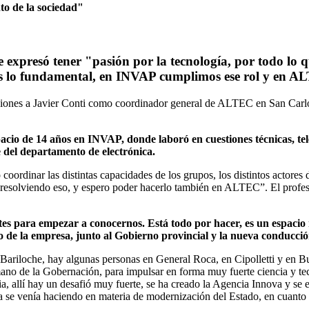
to de la sociedad"
xpresó tener "pasión por la tecnología, por todo lo q
so es lo fundamental, en INVAP cumplimos ese rol y en
ones a Javier Conti como coordinador general de ALTEC en San Carlos d
spacio de 14 años en INVAP, donde laboró en cuestiones técnicas, te
e del departamento de electrónica.
oordinar las distintas capacidades de los grupos, los distintos actores d
 resolviendo eso, y espero poder hacerlo también en ALTEC”. El profes
es para empezar a conocernos. Está todo por hacer, es un espacio n
 de la empresa, junto al Gobierno provincial y la nueva conducció
ariloche, hay algunas personas en General Roca, en Cipolletti y en Bu
mano de la Gobernación, para impulsar en forma muy fuerte ciencia y te
ncia, allí hay un desafió muy fuerte, se ha creado la Agencia Innova y 
ya se venía haciendo en materia de modernización del Estado, en cuanto 