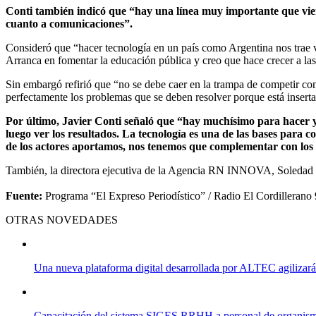
Conti también indicó que “hay una línea muy importante que viene
cuanto a comunicaciones”.
Consideró que “hacer tecnología en un país como Argentina nos trae v
Arranca en fomentar la educación pública y creo que hace crecer a las 
Sin embargó refirió que “no se debe caer en la trampa de competir con
perfectamente los problemas que se deben resolver porque está inserta
Por último, Javier Conti señaló que “hay muchísimo para hacer y 
luego ver los resultados. La tecnología es una de las bases para
de los actores aportamos, nos tenemos que complementar con los
También, la directora ejecutiva de la Agencia RN INNOVA, Soledad G
Fuente:
Programa “El Expreso Periodístico” / Radio El Cordillerano 
OTRAS NOVEDADES
Una nueva plataforma digital desarrollada por ALTEC agilizará l
Capacitación del sistema SIGES RRHH a personal de organismos