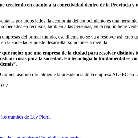
 creciendo en cuanto a la conectividad dentro de la Provincia y un
entajas por todos lados, la economía del conocimiento es una herramien
sociedades en recursos, también a las personas, en la región tiene venta
 empresas del primer mundo, ese dilema no se va a resolver así, creo qu
 en la sociedad y puede desarrollar soluciones a medida”.
qué mejor que una empresa de la ciudad para resolver distintos tem
 construir cosas para la sociedad. En tecnología lo fundamental es
 demás”.
onnet, asumió oficialmente la presidencia de la empresa ALTEC en fo
93.7
os trámites de Ley Pierri.
 de la administración pública rionegrina